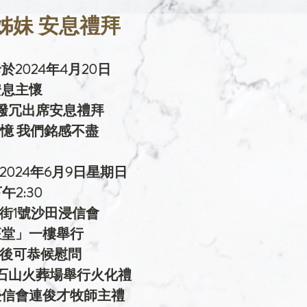
姊妹 安息禮拜
2024年4月20日
安息主懷
撥冗出席安息禮拜
憶 我們銘感不盡
024年6月9日星期日
午2:30
街1號沙田浸信會
座堂」一樓舉行
45後可恭候慰問
石山火葬場舉行火化禮
浸信會連俊才牧師主禮