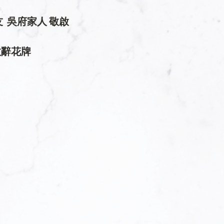
  吳府家人 敬啟
敬辭花牌