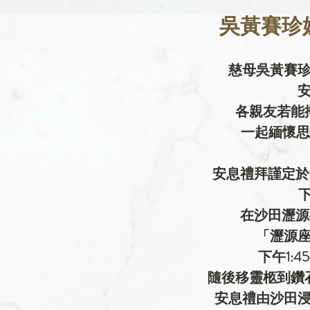
吳黃賽珍
慈母吳黃賽珍於
各親友若能
一起緬懷思
安息禮拜謹定於2
下
在沙田瀝源
「瀝源
下午1:
隨後移靈柩到鑽
安息禮由沙田