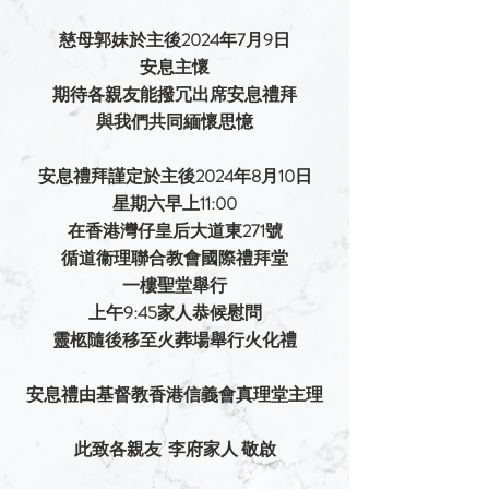
慈母郭妹於主後2024年7月9日
安息主懷
期待各親友能撥冗出席安息禮拜
與我們共同緬懷思憶
安息禮拜謹定於主後2024年8月10日
星期六早上11:00
在香港灣仔皇后大道東271號
循道衞理聯合教會國際禮拜堂
一樓聖堂舉行
上午9:45家人恭候慰問
靈柩隨後移至火葬場舉行火化禮
安息禮由基督教香港信義會真理堂主理
此致各親友  李府家人 敬啟