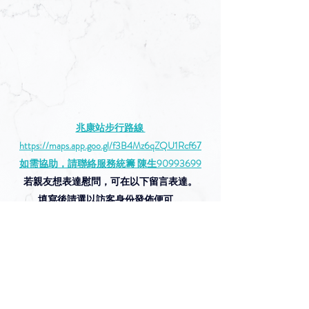
兆康站步行路線 
https://maps.app.goo.gl/f3B4Mz6qZQU1Rcf67
如需協助，請聯絡服務統籌 陳生90993699
若親友想表達慰問，可在以下留言表達。
填寫後請選以訪客身份發佈便可。
留言