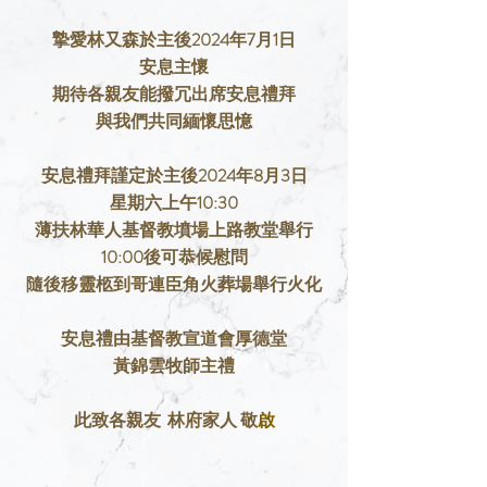
摯愛林又森於主後2024年7月1日
安息主懷
期待各親友能撥冗出席安息禮拜
與我們共同緬懷思憶
安息禮拜謹定於主後2024年8月3日
星期六上午10:30
薄扶林華人基督教墳場上路教堂舉行
10:00後可恭候慰問
隨後移靈柩到哥連臣角火葬場舉行火化
安息禮由基督教宣道會厚德堂
黃錦雲牧師主禮
此致各親友  林府家人 敬
啟