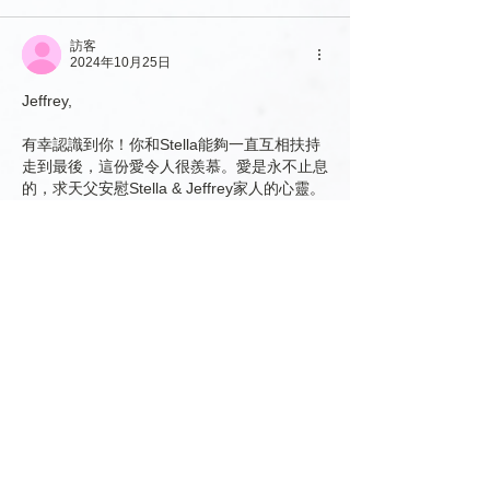
訪客
2024年10月25日
Jeffrey, 
有幸認識到你！你和Stella能夠一直互相扶持
走到最後，這份愛令人很羨慕。愛是永不止息
的，求天父安慰Stella & Jeffrey家人的心靈。
遺憾未能親自作最後告別，希望你在天父的懷
裏安息。
Janet Tai.
按讚
回覆
訪客
2024年10月24日
Jeffrey
與你見面不算多，但我知道你對Stella很好很