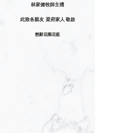
林家健牧師主禮
此致各親友  梁府家人 敬啟
 懇辭花圈花藍 