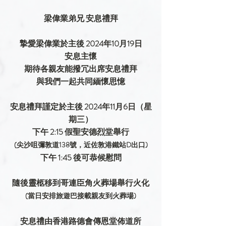
梁偉業弟兄 安息禮拜
摯愛梁偉業於主後 2024年10月19日
安息主懷
期待各親友能撥冗出席安息禮拜
與我們一起共同緬懷思憶
安息禮拜謹定於主後 2024年11月6日（星
期三）
下午 2:15 假聖安德烈堂舉行
(尖沙咀彌敦道138號，近佐敦港鐵站D出口)
下午 1:45 後可恭候慰問
隨後靈柩移到哥連臣角火葬場舉行火化
(當日安排旅遊巴接載親友到火葬場)
安息禮由香港路德會傳恩堂佈道所