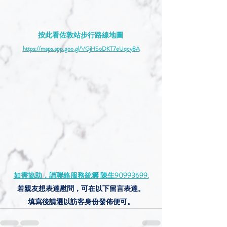
按此看佐敦站步行路線地圖 
https://maps.app.goo.gl/VGjHSoDKT7eUqcy8A
如需協助，請聯絡服務統籌 陳生90993699.
若親友想表達慰問，可在以下留言表達。
填寫後請選以訪客身份發佈便可。