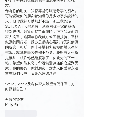
心！十分感謝你成為我一路成長的伙伴及戰
友。
作為你的朋友，我都算是你願意分享的密友。
可能認識你的朋友都知道你是多做事少說話的
人，但你我卻可以無所不談，加上我認識
Stella及Annie的原故，感覺同你一家的關係
特別親切。知道你得了重病時，正正我亦面對
家人病重，這兩年你我就好像互相扶持、互相
鼓勵的同行者，我亦是很痛心看到你受到病魔
的折磨！相反，你十分樂觀和積極面對人生的
挑戰，就算幾辛苦你都不放棄。我明白人生就
是無常，或許你已經疲累了，你要先到下一
站，希望你能安息，帶著無憂無痛的心返到天
家，你的善良、你對朋友、對家人的愛會永遠
留在我們心中，我會永遠懷念你！
Stella、Annie及各位家人希望你們保重，好
好照顧自己！
永遠的摯友
Kelly Sin
按讚
回覆