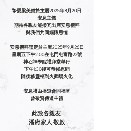
摯愛梁美嫦於主曆2025年8月20日
安息主懷
期待各親友能撥冗出席安息禮拜
與我們共同緬懷思憶
安息禮拜謹定於主曆2025年9月26日
星期五下午2:00在屯門屯富路22號
神召神學院禮拜堂舉行
下午1:30後可恭候慰問
隨後移靈柩到火葬場火化
安息禮由播道會同福堂
曾敬賢傳道主禮
此致各親友 
潘府家人 敬啟