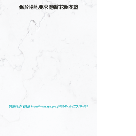
鑑於場地要求 懇辭花圈花籃
兆康站步行路線 
https://maps.app.goo.gl/f3B4Mz6qZQU1Rcf67