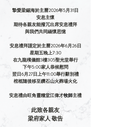
摯愛梁錫海於主曆2026年5月31日
安息主懷
期待各親友能撥冗出席安息禮拜
與我們共同緬懷思憶
安息禮拜謹定於主曆2026年6月26日
星期五晚上7:30
在九龍殯儀館3樓305聖光堂舉行
下午5:00家人恭候慰問
翌日6月27日上午11:00舉行辭別禮
棺柩隨後移至鑽石山火葬場火化
安息禮由旺角靈糧堂江偉才
牧師
主禮
此致各親友
梁府家人 敬告