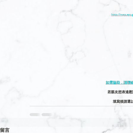
https://maps.ap
如需協助，請聯絡服
若親友想表達慰
填寫後請選
留言