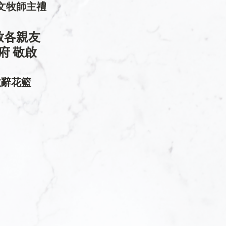
文牧師主禮
致各親友 
府 敬啟
敬辭花籃