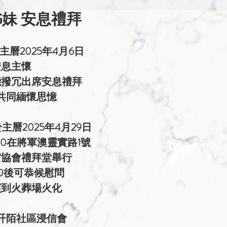
妹 安息禮拜
曆2025年4月6日
安息主懷
能撥冗出席安息禮拜
共同緬懷思憶
曆2025年4月29日
30在將軍澳靈實路1號
實協會禮拜堂舉行
00後可恭候慰問
殯到火葬場火化
阡陌社區浸信會