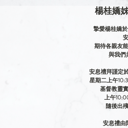
楊桂嬌姊
摯愛楊桂嬌於主
期待各親友
與我們
安息禮拜謹定於主
星期二上午10:
基督教靈
上午10:
隨後出
安息禮由