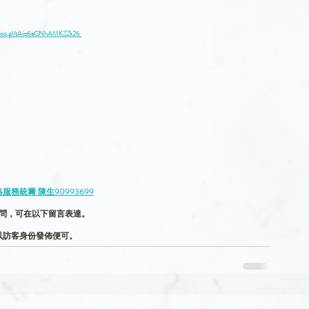
p.goo.gl/tAiq6aGNhAMKZZk26
務統籌 陳生90993699
問，可在以下留言表達。
以訪客身份發佈便可。