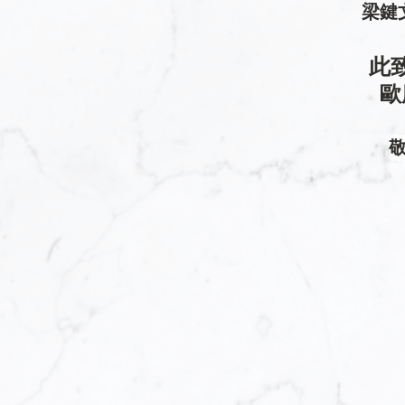
梁鍵
此
歐