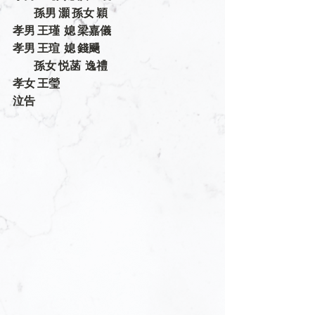
          孫男 灝 孫女 穎
孝男 王瑾  媳 梁嘉儀
孝男 王瑄  媳 錢颺
          孫女 悦菡  逸禮
孝女 王瑩
泣告