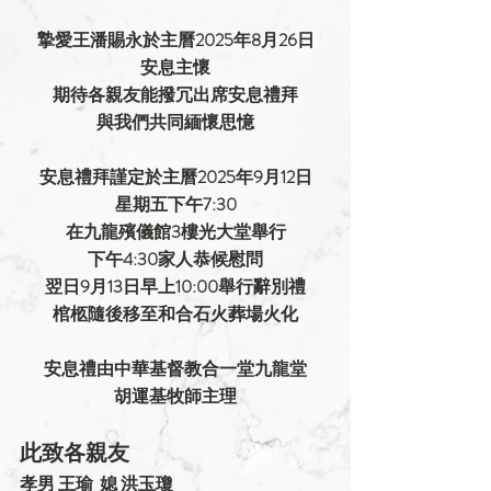
摯愛王潘賜永於主曆2025年8月26日
安息主懷
期待各親友能撥冗出席安息禮拜
與我們共同緬懷思憶
安息禮拜謹定於主曆2025年9月12日
星期五下午7:30
在九龍殯儀館3樓光大堂舉行
下午4:30家人恭候慰問
翌日9月13日早上10:00舉行辭別禮
棺柩隨後移至和合石火葬場火化
安息禮由中華基督教合一堂九龍堂
胡運基牧師主理
此致各親友 
孝男 王瑜  媳 洪玉瓊