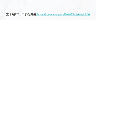
太子站C2出口步行路線 
https://maps.app.goo.gl/est6Cbrfq76qfobZA
如需協助，請聯絡服務統籌 陳生90993699
花卉選
擇
若想表達慰問或向先人致敬，可在以下留言。
留言
撰寫留言......