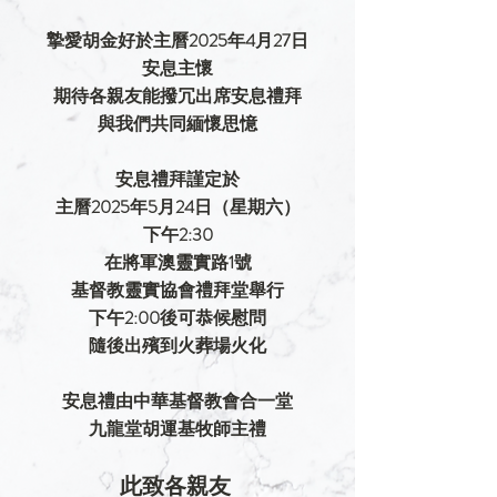
摯愛
胡金好
於主曆2025年4月27日
安息主懷
期待各親友能撥冗出席安息禮拜
與我們共同緬懷思憶
安息禮拜謹定於
主曆2025年5月24日（星期六）
下午2:30
在將軍澳靈實路1號
基督教靈實協會禮拜堂舉行
下午2:00後可恭候慰問
隨後出殯到火葬場火化
安息禮由中華基督教會合一堂
九龍堂胡運基牧師主禮
此致各親友 