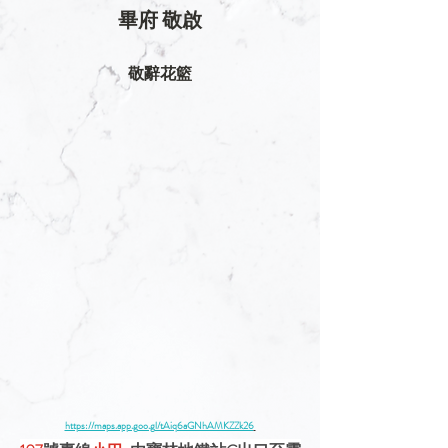
畢府 敬啟
敬辭花籃
https://maps.app.goo.gl/tAiq6aGNhAMKZZk26