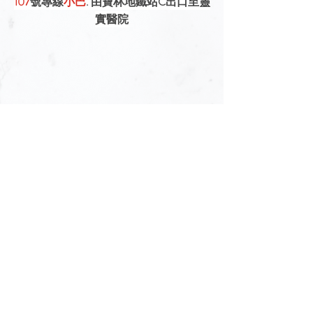
107
號專線
小巴
. 由寶林地鐵站C出口至靈
實醫院
如需協助，請聯絡服務統籌 陳生90993699
若親友想表達慰問，可在以下留言表達。
填寫後請選以訪客身份發佈便可。
留言