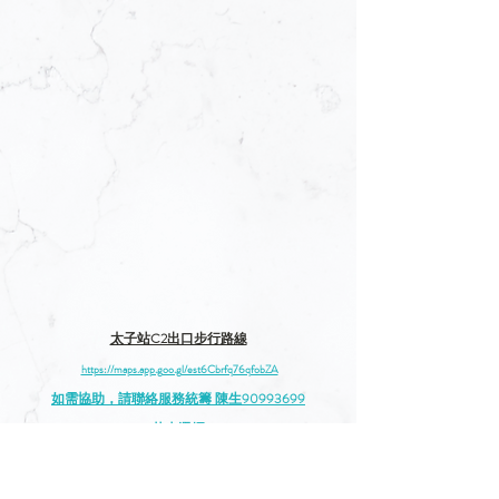
太子站C2出口步行路線
https://maps.app.goo.gl/est6Cbrfq76qfobZA
如需協助，請聯絡服務統籌 陳生90993699
花卉選
擇
若想表達慰問或向先人致敬，可在以下留言。