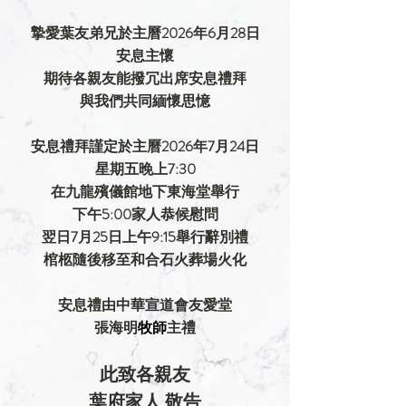
摯愛葉友弟兄於主曆2026年6月28日
安息主懷
期待各親友能撥冗出席安息禮拜
與我們共同緬懷思憶
安息禮拜謹定於主曆2026年7月24日
星期五晚上7:30
在九龍殯儀館地下東海堂舉行
下午5:00家人恭候慰問
翌日7月25日上午9:15舉行辭別禮
棺柩隨後移至和合石火葬場火化
安息禮由中華宣道會友愛堂
張海明
牧師
主禮
此致各親友
葉府家人 敬告