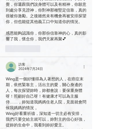
覺，你還跟我們說身體可以及有精神，你願意
到處分享見證神，你對神那種堅定信靠，真的
很被你激勵。之後雖然未有機會再被安排探望
你，但也能從其他義工口中知道你的情況。
感恩能夠認識你，你那份信靠神的心，真的影
響了我，懷念你，我們天家再聚💕
按讚
回覆
訪客
2024年7月24日
Wing是一個好懂得為人著想的人，在癌症末
期，依然緊靠主，活出主的愛，關心身邊的
人，每次探望妳時，妳都會說：要保重身體
呀！照顧好自己呀！有健康才可以為主服
侍……，妳知道我媽媽住老人院，見面就會問
候我媽媽的情況 。
Wing好看重祈禱，深知道一切主必有安排，
我們只要交給主就可以，妳對主的信心好強，
從妳的生命中，我看到妳好愛主。