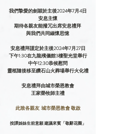
我們摯愛的劍穎於主後2024年7月4日
安息主懷
期待各親友能撥冗出席安息禮拜 
與我們共同緬懷思憶 
安息禮拜謹定於主後2024年7月27日
下午1:30在九龍殯儀館3樓聖光堂舉行
中午12:30恭候慰問
靈柩隨後移至鑽石山火葬場舉行火化禮
安息禮拜由城市榮恩教會
王家榮牧師主禮
此致各親友  城市榮恩教會 敬啟
按譚姊妹生前意願 建議來賓「敬辭花圈」