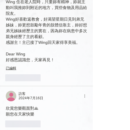
Wing 住在老人院時，只要妳有精神，妳就主
動叫我推妳到附近的地方，買些食物及用品給
院友。
Wing好喜歡返教會，好渴望星期日見到弟兄
姊妹，妳更想鼓勵年青的肢體信靠主，妳好想
弟兄姊妹經歷主的實在，因為妳在病患中多次
親身經歷了主的看顧。
感謝主！主已接了Wing回天家得享美福。
Dear Wing 
好感恩認識您，天家再見！
已編輯
按讚
回覆
訪客
2024年7月16日
欣賞您樂觀面對🙏
願您在天家快樂
按讚
回覆