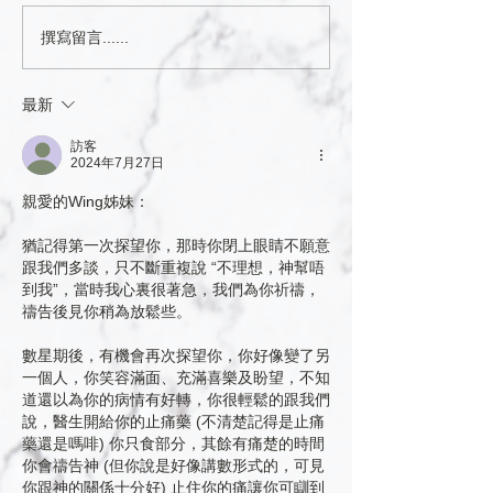
撰寫留言......
最新
訪客
2024年7月27日
親愛的Wing姊妹：
猶記得第一次探望你，那時你閉上眼睛不願意
跟我們多談，只不斷重複說 “不理想，神幫唔
到我”，當時我心裏很著急，我們為你祈禱，
禱告後見你稍為放鬆些。
數星期後，有機會再次探望你，你好像變了另
一個人，你笑容滿面、充滿喜樂及盼望，不知
道還以為你的病情有好轉，你很輕鬆的跟我們
說，醫生開給你的止痛藥 (不清楚記得是止痛
藥還是嗎啡) 你只食部分，其餘有痛楚的時間
你會禱告神 (但你說是好像講數形式的，可見
你跟神的關係十分好) 止住你的痛讓你可瞓到