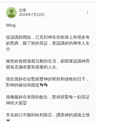
訪客
2024年7月12日
Wing
從認識妳開始，已見到神在你妳身上有很多奇
妙恩典，聽了妳的見証，更認識妳的傳奇人生
🌻
雖然妳曾經過孤兒般的生活，卻因著認識神而
變為充滿有愛和喜樂的人生。
很欣賞妳在短暫經歷神的幫助和拯救的日子，
對神的確信和跟從👣👣
很佩服妳在有限的餘生，堅持抓緊每一刻見証
神的大能💒
常在妳口中聽到哈利路亞，讚美神的感激之情
💟
讓我想起那位在西門的筵席上，被主耶穌稱讚