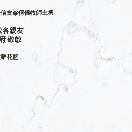
浸信會梁倩儀牧師主禮
致各親友 
府 敬啟
敬辭花籃