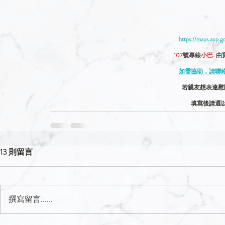
https://maps.app
107
號專線
小巴
. 
如需協助，請聯絡服
若親友想表達慰
填寫後請選
13 則留言
撰寫留言......