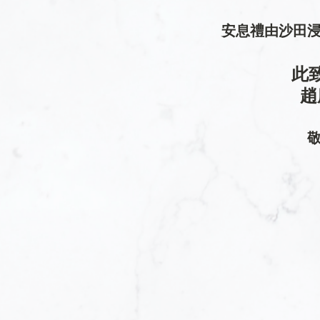
安息禮由沙田
此
趙