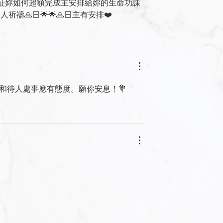
讓我們見証妳如何超額完成主安排給妳的生命功課
禱🙏🏻🌟🌟🙏🏻主有安排❤️
識和待人處事應有態度。願你安息！💐