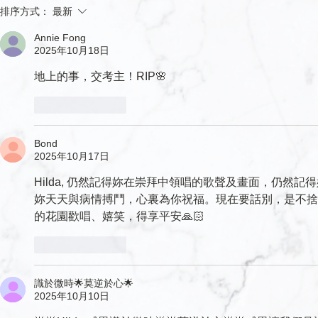
排序方式：
最新
Annie Fong
2025年10月18日
地上的事，交考主！RIP🌸
按讚
回覆
Bond
2025年10月17日
Hilda, 仍然記得妳在崇拜中領唱的歌聲及畫面，仍然記得
妳天天與病情搏鬥，心裏為你祝福。現在要話別，是不捨
的花園歡唱、嬉笑，得享平安🙏🏻
按讚
回覆
識於微時🌟莫逆於心🌟
2025年10月10日