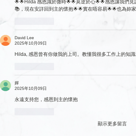
🌟🌟Hilda 感恩識於微時🌟🌟莫逆於心🌟🌟感恩
📚，現在安詳回到主的懷抱🌟🌟實在唔容易🌟🌟也為妳家人祈
按讚
回覆
David Lee
2025年10月09日
Hilda, 感恩曾有你做我的上司。教懂我很多工作上的知
按讚
回覆
嬋
2025年10月09日
永遠支持您，感恩到主的懷抱
按讚
回覆
顯示更多留言