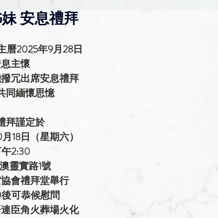
妹 安息禮拜
曆2025年9月28日
安息主懷
能撥冗出席安息禮拜
共同緬懷思憶
禮拜謹定於
10月18日（星期六）
午2:30
澳靈實路1號
實協會禮拜堂舉行
00後可恭候慰問
哥連臣角火葬場火化