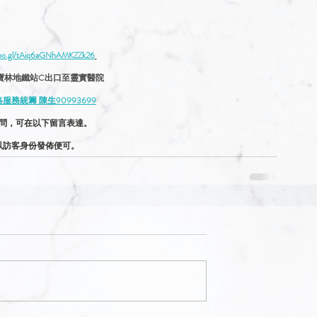
.goo.gl/tAiq6aGNhAMKZZk26
由寶林地鐵站C出口至靈實醫院
務統籌 陳生90993699
問，可在以下留言表達。
以訪客身份發佈便可。