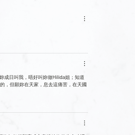
妳成日叫我，唔好叫妳做Hilida姐；知道
的，但願妳在天家，息去這痛苦，在天國