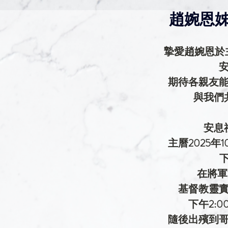
趙婉恩姊
摯愛趙婉恩於主
期待各親友
與我們
安息
主曆2025年
下
在將軍
基督教靈
下午2:
隨後出殯到