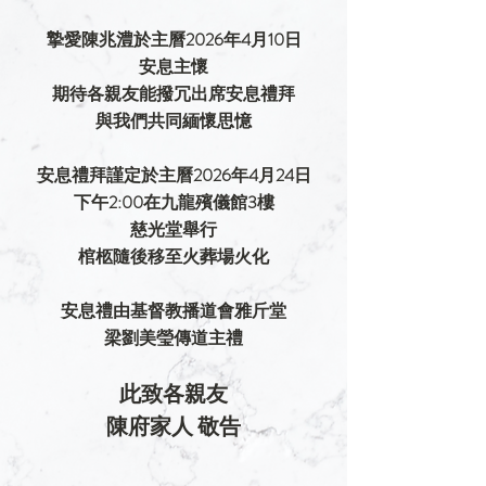
摯愛陳兆澧於主曆2026年4月10日
安息主懷
期待各親友能撥冗出席安息禮拜
與我們共同緬懷思憶
安息禮拜謹定於主曆2026年4月24日
下午2:00在九龍殯儀館3樓
慈光堂舉行
棺柩隨後移至火葬場火化
安息禮由基督教播道會雅斤堂
梁劉美瑩
傳道主禮
此致各親友
陳府家人 敬告