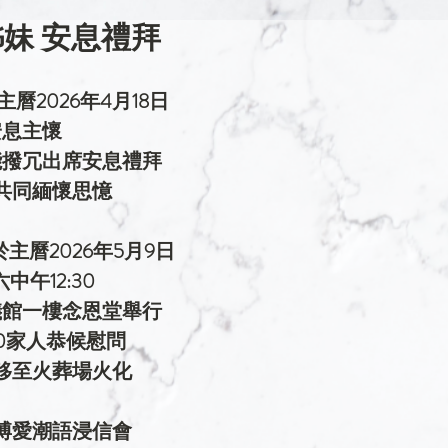
姊妹 安息禮拜
主曆2026年4月18日
安息主懷
能撥冗出席安息禮拜
共同緬懷思憶
主曆2026年5月9日
中午12:30
儀館一樓念恩堂舉行
00家人恭候慰問
移至火葬場火化
博愛潮語浸信會