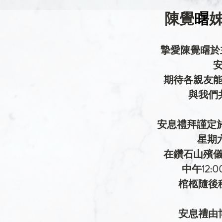
陳覺
龧
摯愛
陳覺
龧
於
期待各親友
與我們
安息禮拜謹定於
星期六
在鑽石山殯
中午12:
棺柩隨後
安息禮由