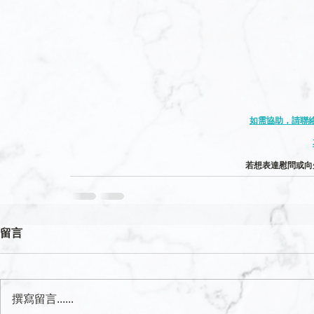
如需協助，請聯絡服
若想表達慰問或向
留言
撰寫留言......