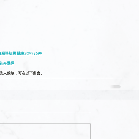
務統籌 陳生90993699
花卉選
擇
先人致敬，可在以下留言。