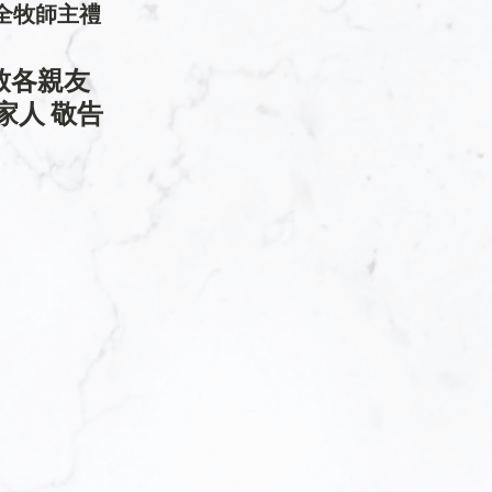
全牧師主禮
致各親友
家人 敬告 