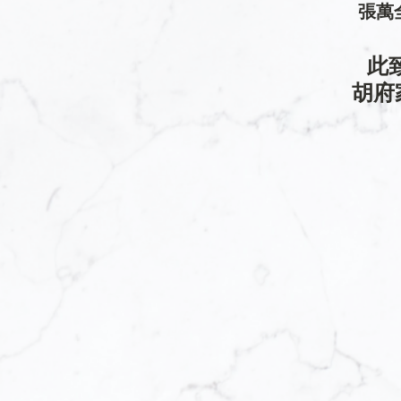
張萬
此
胡府