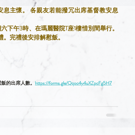
日安息主懷。 各親友若能撥冗出席基督教安息
星期六下午3時、在瑪麗醫院T座1樓惜別間舉行。
禮。完禮後安排解慰飯。
慰飯的出席人數。
https://forms.gle/Qqoc4y4uXZpcFg5H7