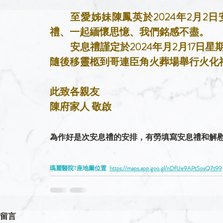
至愛姊妹陳鳳英於2024年2月2
禮、一起緬懷思憶、我們銘感不盡。
安息禮謹定於2024年月2月17日
隨後移靈柩到哥連臣角火葬場舉行火化
此致各親友
陳府家人 敬啟
為作好是次安息禮的安排，有勞填寫安息禮和解
瑪麗醫院T座地圖位置 
https://maps.app.goo.gl/nDfUe9APtSpsQ7t99
留言