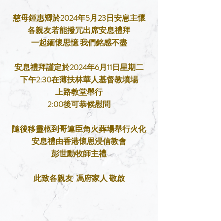
慈母鍾惠𡖖於2024年5月23日安息主懷
各親友若能撥冗出席安息禮拜
一起緬懷思憶 我們銘感不盡
安息禮拜謹定於2024年6月11日星期二
下午2:30在薄扶林華人基督教墳場
上路教堂舉行
2:00後可恭候慰問
隨後移靈柩到哥連臣角火葬場舉行火化
安息禮由香港懷恩浸信教會
彭世勳牧師主禮
此致各親友
馮府家人 敬啟