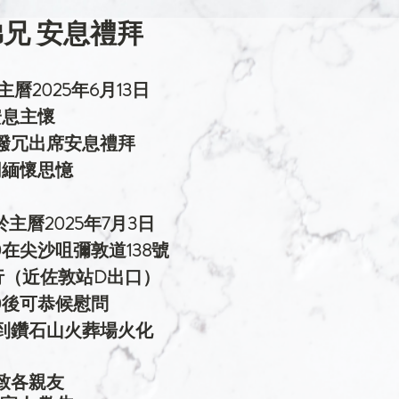
兄 安息禮拜
曆2025年6月13日
安息主懷
撥冗出席安息禮拜
同緬懷思憶
主曆2025年7月3日
0在尖沙咀彌敦道138號
行（近佐敦站D出口）
30後可恭候慰問
到鑽石山火葬場火化
致各親友