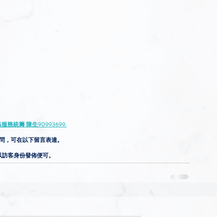
務統籌 陳生90993699.
問，可在以下留言表達。
以訪客身份發佈便可。