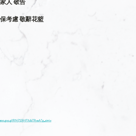
家人 敬告
保考慮 敬辭花籃
s.app.goo.gl/RNj7S3jHFXdbTRveA?g_st=iw