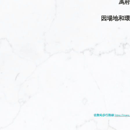
馮府
因場地和環
佐敦站步行路線 
https://map