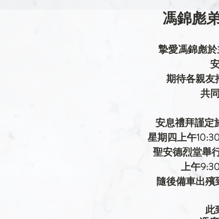
馮錦彪弟
摯愛馮錦彪於主
期待各親友
共
安息禮拜謹定於
星期四上午10:3
聖安德烈堂舉
上午9:
隨後備車出殯
此