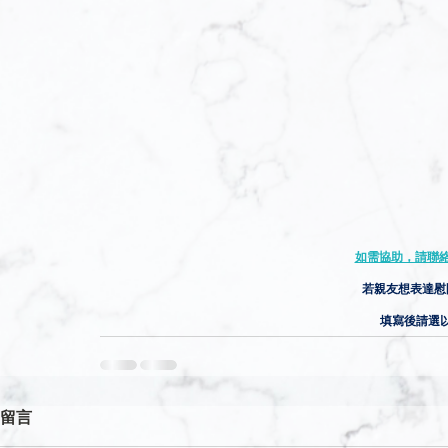
如需協助，請聯絡服
若親友想表達慰
填寫後請選
留言