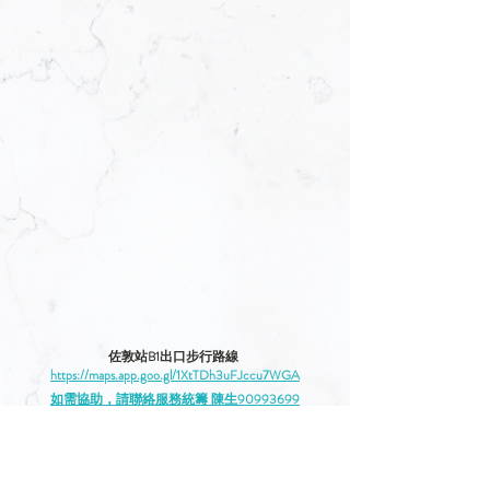
佐敦站B1出口步行路線 
https://maps.app.goo.gl/1XtTDh3uFJccu7WGA
如需協助，請聯絡服務統籌 陳生90993699
若想表達慰問或向先人致敬，可在以下留言。
填寫後請選以訪客身份發佈便可。