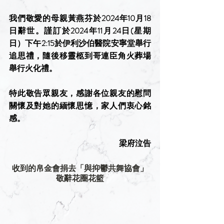
我們敬愛的母親黃燕芬於2024年10月18
日辭世。謹訂於2024年11月24日(星期
日）下午2:15於伊利沙伯醫院安寧堂舉行
追思禮，隨後移靈柩到哥連臣角火葬場
舉行火化禮。
特此敬告眾親友，感謝各位親友的慰問
關懷及對她的緬懷思憶，家人們衷心銘
感。
梁府泣告
收到的帛金會捐去「與抑鬱共舞協會」
敬辭花圈花籃