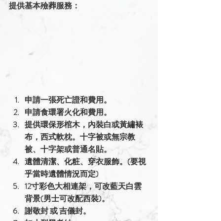
提供基本殮葬服務：
申請一張死亡證和費用。
申請食環署火化和費用。
提供環保形棺木，內裝白或黃繡裱
布，西式軟枕。十字被或無宗教
被、十字架或普通名貼。
遺體清潔、化粧、穿衣服飾。(要視
乎當時遺體情況而定)
12寸彩色大相連架，可改藍天白雲
背景(男士可改配西裝)。
謝敬封 或 吉儀封。