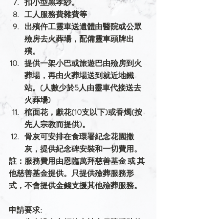
扣小型黑孝紗。
工人服務費雜費等
出殯仵工靈車送遺體由醫院或公眾
殮房去火葬場，配備靈車頭牌出
殯。
提供一架小巴或旅遊巴由殮房到火
葬場，再由火葬場送到就近地鐵
站。(人數少於5人由靈車代接送去
火葬場)
棺面花，獻花(10支以下)或香燭(按
先人宗教而提供)。
骨灰可安排在食環署紀念花園撒
灰，提供紀念碑安裝和一切費用。
註：服務費用由恩臨萬拜慈善基金 或 其
他慈善基金提供。只提供殮葬服務形
式，不會提供金錢支援其他殮葬服務。
申請要求: