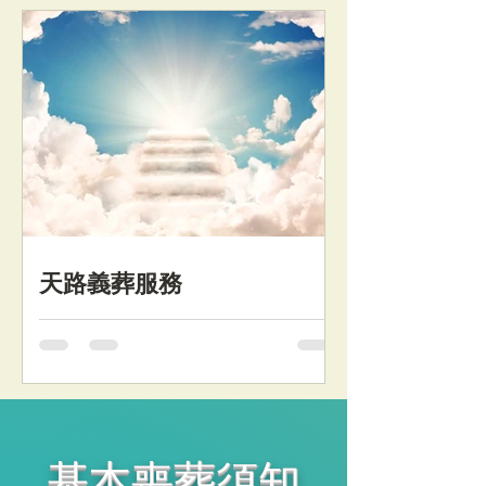
天路義葬服務
殯葬服務支援
​基本喪葬須知