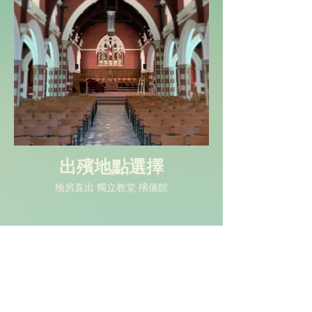
出殯地點選擇
殮房直出 獨立教堂 殯儀館