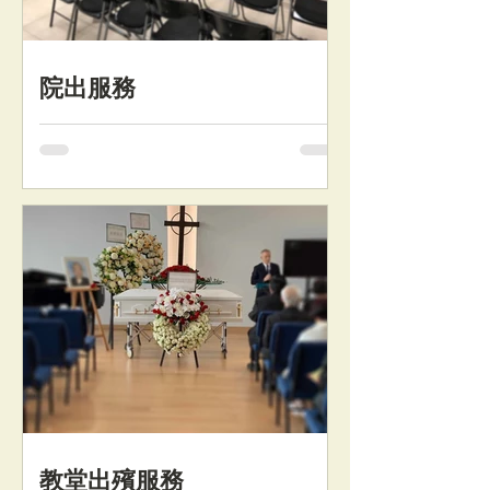
院出服務
醫院或殮房直接火化或土葬殯儀服務
教堂出殯服務