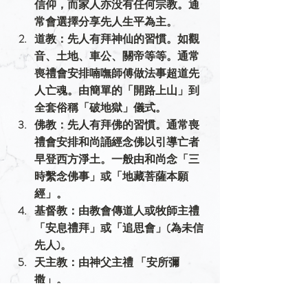
信仰，而家人亦没有任何宗教。通
常會選擇分享先人生平為主。
道教
：先人有拜神仙的習慣。如觀
音、土地、車公、關帝等等。通常
喪禮會安排喃嘸師傅做法事超道先
人亡魂。由簡單的「開路上山」到
全套俗稱「破地獄」儀式。
佛教
：先人有拜佛的習慣。通常喪
禮會安排和尚誦經念佛以引導亡者
早登西方淨土。一般由和尚念「三
時繫念佛事」或「地藏菩薩本願
經」。
基督教
：由教會傳道人或牧師主禮
「安息禮拜」或「追思會」(為未信
先人)。
天主教
：由神父主禮 「安所彌
撒」。