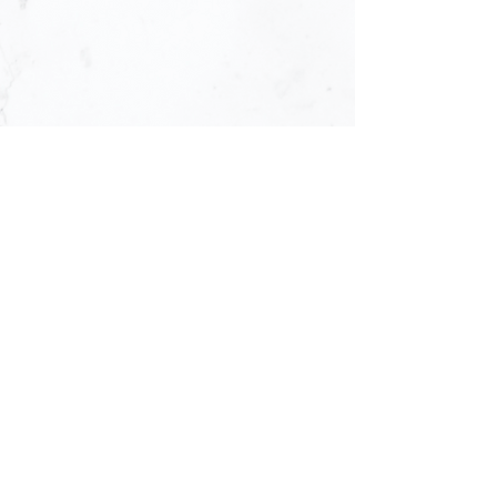
如需協助，請聯絡服務統籌 陳生90993699
若親友想表達慰問，可在以下留言表達。
填寫後請選以訪客身份發佈便可。
留言
撰寫留言......