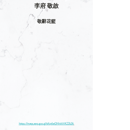
李府 敬啟
敬辭花籃
https://maps.app.goo.gl/tAiq6aGNhAMKZZk26