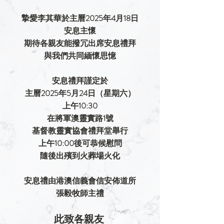
摯愛
李其華
於主曆2025年4月18日
安息主懷
期待各親友能撥冗出席安息禮拜
與我們共同緬懷思憶
安息禮拜謹定於
主曆2025年5月24日（星期六）
上午10:30
在將軍澳靈實路1號
基督教靈實協會禮拜堂舉行
上午10:00後可恭候慰問
隨後出殯到火葬場火化
安息禮由港澳信義會信安佈道所
張毅牧師
主禮
此致各親友 